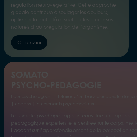
régulation neurovégétative. Cette approche
globale contribue à soulager les douleurs,
optimiser la mobilité et soutenir les processus
naturels d’autorégulation de l’organisme.
Cliquez ici
SOMATO
PSYCHO-PEDAGOGIE
Pour psychologues | titulaires d’un bachelor dans le domai
| coachs | intervenants psychosociaux
La somato-psychopédagogie constitue une approch
pédagogique expérientielle centrée sur le corps, mett
l’accent sur l’approfondissement de la perception so