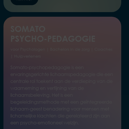
SOMATO
PSYCHO-PEDAGOGIE
voor Psychologen | Bachelors in de zorg | Coaches
| Hulpverleners
Somato-psychopedagogie is een
ervaringsgerichte lichaamspedagogie die een
centrale rol toekent aan de verdieping van de
waarneming en verfijning van de
lichaamsbeleving. Het is een
begeleidingsmethode met een geïntegreerde
lichaam-geest benadering voor mensen met
lichamelijke klachten die gerelateerd zijn aan
een psycho-emotioneel welzijn.