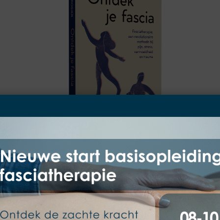
Herontdek je lichaam met
revolutionaire fascia
Fasciatherapie heeft me mijn lichaam teruggegeven