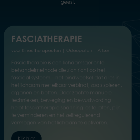
geest.
FASCIATHERAPIE
voor Kinesitherapeuten | Osteopaten | Artsen
Fasciatherapie is een lichaamsgerichte
behandelmethode die zich richt op het
fasciaal systeem – het bindweefsel dat alles in
het lichaam met elkaar verbindt, zoals spieren,
organen en botten. Door zachte manuele
technieken, beweging en bewustwording
helpt fasciatherapie spanning los te laten, pijn
te verminderen en het zelfregulerend
vermogen van het lichaam te activeren.
Klik hier