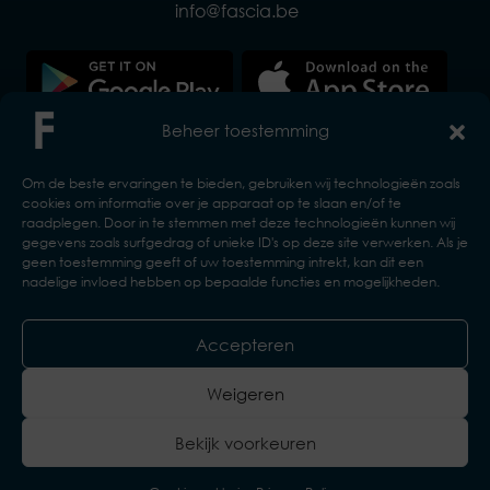
info@fascia.be
Beheer toestemming
Om de beste ervaringen te bieden, gebruiken wij technologieën zoals
cookies om informatie over je apparaat op te slaan en/of te
raadplegen. Door in te stemmen met deze technologieën kunnen wij
gegevens zoals surfgedrag of unieke ID's op deze site verwerken. Als je
geen toestemming geeft of uw toestemming intrekt, kan dit een
nadelige invloed hebben op bepaalde functies en mogelijkheden.
Accepteren
Copyright © 2026 VZW ELB en associaties.
Design & realisatie:
Web & App Easy
Weigeren
Disclaimer
Privacyverklaring
Bekijk voorkeuren
Algemene voorwaarden