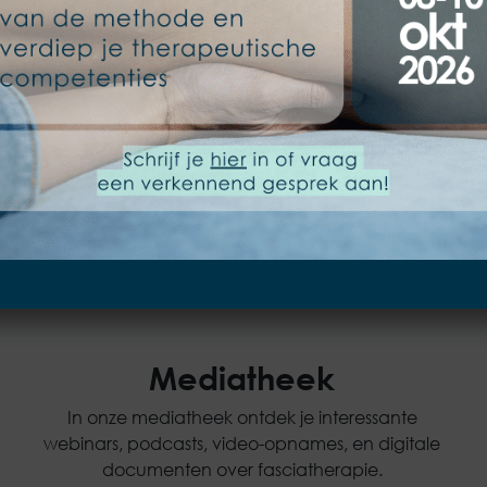
De kracht van fasciatherapie schuilt achter de
zachtheid van de behandeling. De missing link
tussen lichaam en geest: het bindweefsel. Deze
verbinding is waar fascia om draait. Ontdek de
sleutel tot een betere gezondheid in dit boeiende
boek vol eye-openers.
Boek aanschaffen
Mediatheek
In onze mediatheek ontdek je interessante
webinars, podcasts, video-opnames, en digitale
documenten over fasciatherapie.