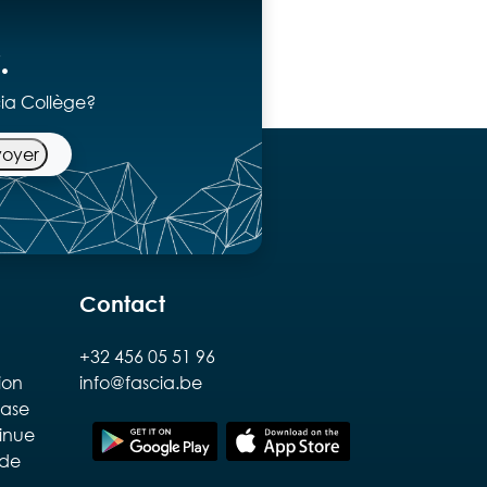
.
cia Collège?
voyer
Contact
+32 456 05 51 96
tion
info@fascia.be
base
inue
ude