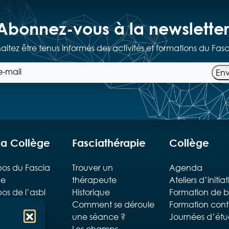
Abonnez-vous à la newsletter
haitez être tenus informés des activités et formations du Fas
En
ia Collège
Fasciathérapie
Collège
os du Fascia
Trouver un
Agenda
ge
thérapeute
Ateliers d’initia
os de l’asbl
Historique
Formation de 
Comment se déroule
Formation cont
ipe
une séance ?
Journées d’ét
gogique
Les champs