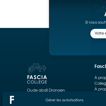
Si vous sou
Fasc
À prop
Colle
À prop
Oude abdij Drongen
ELB
Drongenplein 26b3
Gérer les autorisations
L’équ
B-9031 Drongen
péda