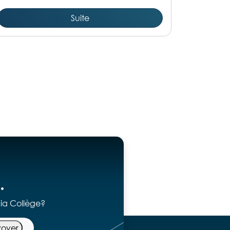
Suite
.
cia Collège?
voyer