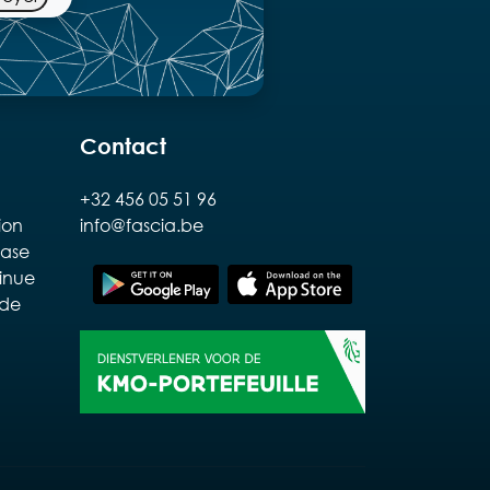
Contact
+32 456 05 51 96
tion
info@fascia.be
base
inue
ude