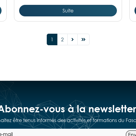
Suite
1
2
Abonnez-vous à la newsletter
haitez être tenus informés des activités et formations du Fas
En