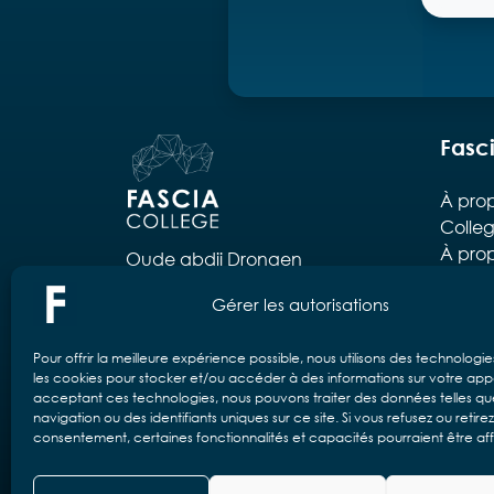
Fasc
À prop
Colle
À prop
Oude abdij Drongen
ELB
Drongenplein 26b3
Gérer les autorisations
L’équ
B-9031 Drongen
péda
Organi
Pour offrir la meilleure expérience possible, nous utilisons des technologie
les cookies pour stocker et/ou accéder à des informations sur votre appa
Parten
acceptant ces technologies, nous pouvons traiter des données telles qu
FAQ
navigation ou des identifiants uniques sur ce site. Si vous refusez ou retire
consentement, certaines fonctionnalités et capacités pourraient être af