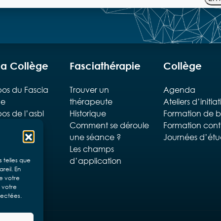
ia Collège
Fasciathérapie
Collège
os du Fascia
Trouver un
Agenda
ge
thérapeute
Ateliers d’initia
os de l’asbl
Historique
Formation de 
Comment se déroule
Formation cont
ipe
une séance ?
Journées d’ét
gogique
Les champs
sations
d’application
s telles que
reil. En
aires
e votre
z votre
fectées.