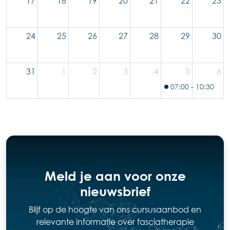
17
18
19
20
21
22
23
24
25
26
27
28
29
30
31
1
2
3
4
5
6
07:00 - 10:30
Alg
Meld je aan voor onze
nieuwsbrief
Blijf op de hoogte van ons cursusaanbod en
relevante informatie over fasciatherapie