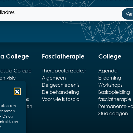
ia College
Fasciatherapie
College
ascia College
Therapeutenzoeker
Agenda
en visie
Algemeen
E-learning
ten
De geschiedenis
Workshops
rtefeuille
De behandeling
Basisopleiding
rorganisaties
Voor wie is fascia
fasciatherapie
estelde vragen
Permanente vo
ookies om
e stemmen
Studiedagen
 ID's op
ntrekt, kan
n.