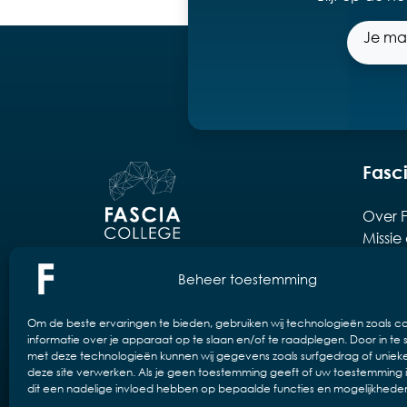
Fasc
Over F
Missie 
Docen
Oude abdij Drongen
Beheer toestemming
KMO-po
Drongenplein 26b3
Partne
B-9031 Drongen
Veelg
Om de beste ervaringen te bieden, gebruiken wij technologieën zoals c
informatie over je apparaat op te slaan en/of te raadplegen. Door in t
met deze technologieën kunnen wij gegevens zoals surfgedrag of unieke
deze site verwerken. Als je geen toestemming geeft of uw toestemming i
dit een nadelige invloed hebben op bepaalde functies en mogelijkhede