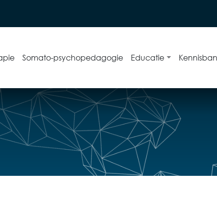
apie
Somato-psychopedagogie
Educatie
Kennisba