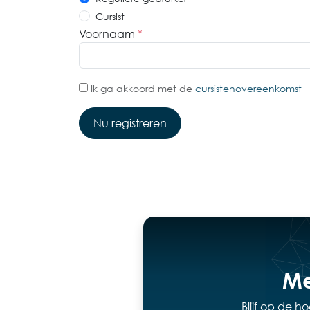
Cursist
Voornaam
*
Ik ga akkoord met de
cursistenovereenkomst
Nu registreren
Me
Blijf op de 