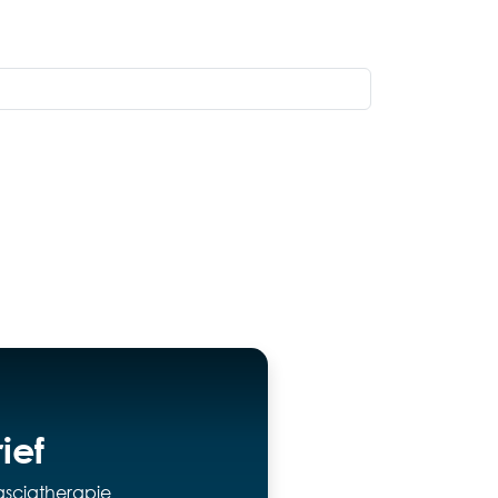
ief
asciatherapie