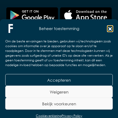
Beheer toestemming
Om de beste ervaringen te bieden, gebruiken wij technologieën zoals
cookies om informatie over je apparaat op te slaan en/of te
raadplegen. Door in te stemmen met deze technologieën kunnen wij
gegevens zoals surfgedrag of unieke ID's op deze site verwerken. Als je
geen toestemming geeft of uw toestemming intrekt, kan dit een
nadelige invloed hebben op bepaalde functies en mogelijkheden.
Accepteren
Copyright © 2026 VZW ELB en associaties.
Design & realisatie:
Web & App Easy
Weigeren
Disclaimer
Privacyverklaring
Bekijk voorkeuren
Algemene voorwaarden
Cookieverklaring
Privacy Policy