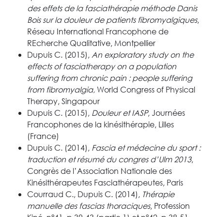
des effets de la fasciathérapie méthode Danis
Bois sur la douleur de patients fibromyalgiques
,
Réseau International Francophone de
REcherche Qualitative, Montpellier
Dupuis C. (2015),
An exploratory study on the
effects of fasciatherapy on a population
suffering from chronic pain : people suffering
from fibromyalgia,
World Congress of Physical
Therapy, Singapour
Dupuis C. (2015),
Douleur et IASP
, Journées
Francophones de la kinésithérapie, Lilles
(France)
Dupuis C. (2014),
Fascia et médecine du sport :
traduction et résumé du congres d’Ulm 2013
,
Congrès de l’Association Nationale des
Kinésithérapeutes Fasciathérapeutes, Paris
Courraud C., Dupuis C. (2014),
Thérapie
manuelle des fascias thoraciques
, Profession