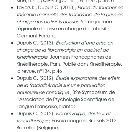
Kiné, n°41, p.39-43 (partie 1) et n°42, p.38-51
Tavers K., Dupuis C. (2013),
Place du toucher en
thérapie manuelle des fascias lors de la prise en
charge des patients obèses
, 5eme journée
régionale de prise en charge de l’obésité,
Clermont-Ferrand
Dupuis C. (2013),
Évaluation d’une prise en
charge de la fibromyalgie en cabinet de
kinésithérapie
, Journées Francophones de
Kinésithérapie, Paris. Publié dans Kinésithérapie,
la revue, n°134, p.46
Dupuis C. (2012),
Étude exploratoire des effets
de la fasciathérapie sur une population
douloureuse chronique
, 32e Symposium de
l’Association de Psychologie Scientifique de
Langue Française, Nantes
Dupuis C. (2012),
Fibromyalgie, douleur et
fasciathérapie
, Fascia congress Brussels 2012,
Bruxelles (Belgique)